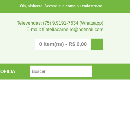
Olá, visitante. Acesse sua
conta
ou
cadastre-se
.
Televendas: (75) 9.9191-7634 (Whatsapp)
E-mail: filateliacarneiro@hotmail.com
0 item(ns) - R$ 0,00
OFILIA