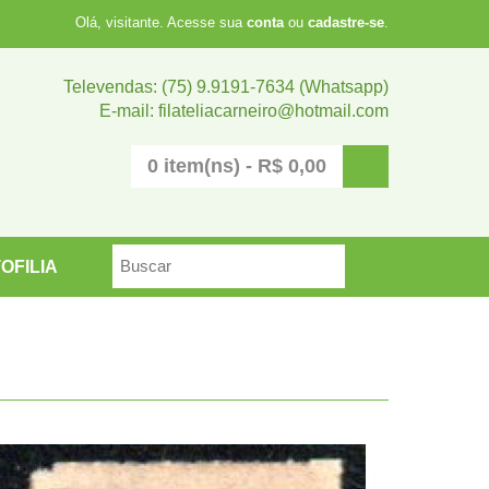
Olá, visitante. Acesse sua
conta
ou
cadastre-se
.
Televendas: (75) 9.9191-7634 (Whatsapp)
E-mail: filateliacarneiro@hotmail.com
0 item(ns) - R$ 0,00
OFILIA